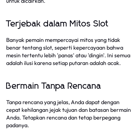
untuk dicairkan.
Terjebak dalam Mitos Slot
Banyak pemain mempercayai mitos yang tidak
benar tentang slot, seperti kepercayaan bahwa
mesin tertentu lebih 'panas' atau 'dingin'. Ini semua
adalah ilusi karena setiap putaran adalah acak.
Bermain Tanpa Rencana
Tanpa rencana yang jelas, Anda dapat dengan
cepat kehilangan jejak tujuan dan batasan bermain
Anda. Tetapkan rencana dan tetap berpegang
padanya.