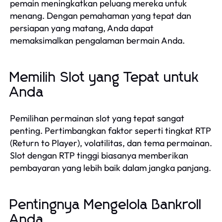
pemain meningkatkan peluang mereka untuk
menang. Dengan pemahaman yang tepat dan
persiapan yang matang, Anda dapat
memaksimalkan pengalaman bermain Anda.
Memilih Slot yang Tepat untuk
Anda
Pemilihan permainan slot yang tepat sangat
penting. Pertimbangkan faktor seperti tingkat RTP
(Return to Player), volatilitas, dan tema permainan.
Slot dengan RTP tinggi biasanya memberikan
pembayaran yang lebih baik dalam jangka panjang.
Pentingnya Mengelola Bankroll
Anda