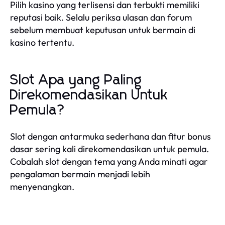
Pilih kasino yang terlisensi dan terbukti memiliki
reputasi baik. Selalu periksa ulasan dan forum
sebelum membuat keputusan untuk bermain di
kasino tertentu.
Slot Apa yang Paling
Direkomendasikan Untuk
Pemula?
Slot dengan antarmuka sederhana dan fitur bonus
dasar sering kali direkomendasikan untuk pemula.
Cobalah slot dengan tema yang Anda minati agar
pengalaman bermain menjadi lebih
menyenangkan.