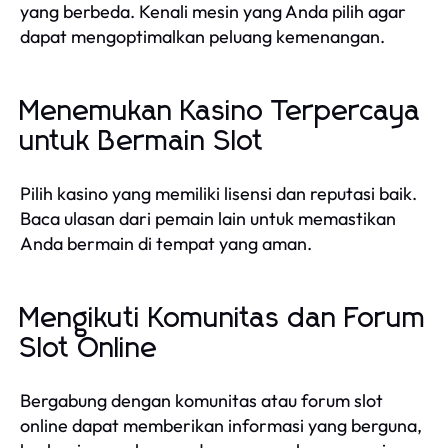
yang berbeda. Kenali mesin yang Anda pilih agar
dapat mengoptimalkan peluang kemenangan.
Menemukan Kasino Terpercaya
untuk Bermain Slot
Pilih kasino yang memiliki lisensi dan reputasi baik.
Baca ulasan dari pemain lain untuk memastikan
Anda bermain di tempat yang aman.
Mengikuti Komunitas dan Forum
Slot Online
Bergabung dengan komunitas atau forum slot
online dapat memberikan informasi yang berguna,