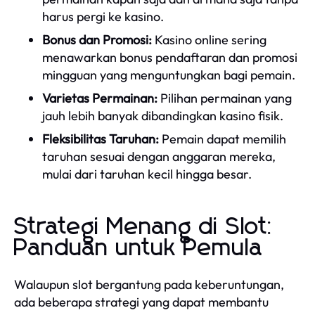
harus pergi ke kasino.
Bonus dan Promosi:
Kasino online sering
menawarkan bonus pendaftaran dan promosi
mingguan yang menguntungkan bagi pemain.
Varietas Permainan:
Pilihan permainan yang
jauh lebih banyak dibandingkan kasino fisik.
Fleksibilitas Taruhan:
Pemain dapat memilih
taruhan sesuai dengan anggaran mereka,
mulai dari taruhan kecil hingga besar.
Strategi Menang di Slot:
Panduan untuk Pemula
Walaupun slot bergantung pada keberuntungan,
ada beberapa strategi yang dapat membantu