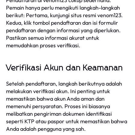
Pendaftaran di venom123 cukup sederhana.
Pemain hanya perlu mengikuti langkah-langkah
berikut: Pertama, kunjungi situs resmi venom123.
Kedua, klik tombol pendaftaran dan isi formulir
pendaftaran dengan informasi yang diperlukan.
Pastikan semua informasi akurat untuk
memudahkan proses verifikasi.
Verifikasi Akun dan Keamanan
Setelah pendaftaran, langkah berikutnya adalah
melakukan verifikasi akun. Ini penting untuk
memastikan bahwa akun Anda aman dan
memenuhi persyaratan. Proses ini biasanya
melibatkan pengiriman dokumen identifikasi
seperti KTP atau paspor untuk memastikan bahwa
Anda adalah pengguna yang sah.