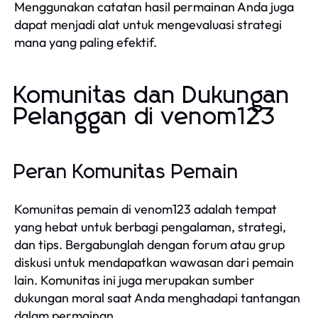
Menggunakan catatan hasil permainan Anda juga
dapat menjadi alat untuk mengevaluasi strategi
mana yang paling efektif.
Komunitas dan Dukungan
Pelanggan di venom123
Peran Komunitas Pemain
Komunitas pemain di venom123 adalah tempat
yang hebat untuk berbagi pengalaman, strategi,
dan tips. Bergabunglah dengan forum atau grup
diskusi untuk mendapatkan wawasan dari pemain
lain. Komunitas ini juga merupakan sumber
dukungan moral saat Anda menghadapi tantangan
dalam permainan.