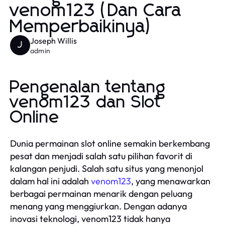
venom123 (Dan Cara
Memperbaikinya)
Joseph Willis
J
admin
Pengenalan tentang
venom123 dan Slot
Online
Dunia permainan slot online semakin berkembang
pesat dan menjadi salah satu pilihan favorit di
kalangan penjudi. Salah satu situs yang menonjol
dalam hal ini adalah
venom123
, yang menawarkan
berbagai permainan menarik dengan peluang
menang yang menggiurkan. Dengan adanya
inovasi teknologi, venom123 tidak hanya