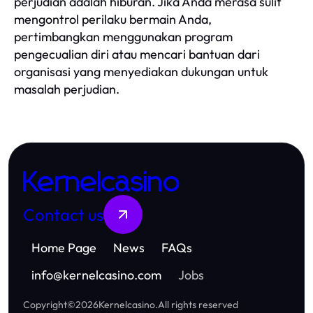
perjudian adalah hiburan. Jika Anda merasa sulit
mengontrol perilaku bermain Anda,
pertimbangkan menggunakan program
pengecualian diri atau mencari bantuan dari
organisasi yang menyediakan dukungan untuk
masalah perjudian.
Kernelcasino
Contact us
Home Page
News
FAQs
info
@
kernelcasino.com
Jobs
Copyright
©
2026
Kernelcasino
.
All rights reserved