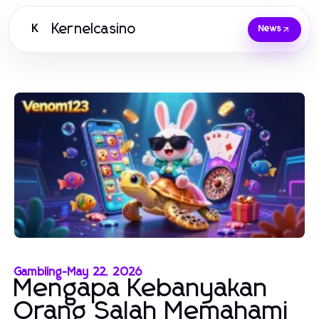
Kernelcasino
K
News
Gambling
-
May 22, 2026
Mengapa Kebanyakan
Orang Salah Memahami