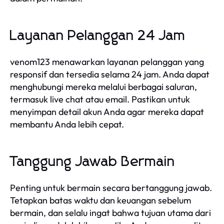
Layanan Pelanggan 24 Jam
venom123 menawarkan layanan pelanggan yang
responsif dan tersedia selama 24 jam. Anda dapat
menghubungi mereka melalui berbagai saluran,
termasuk live chat atau email. Pastikan untuk
menyimpan detail akun Anda agar mereka dapat
membantu Anda lebih cepat.
Tanggung Jawab Bermain
Penting untuk bermain secara bertanggung jawab.
Tetapkan batas waktu dan keuangan sebelum
bermain, dan selalu ingat bahwa tujuan utama dari