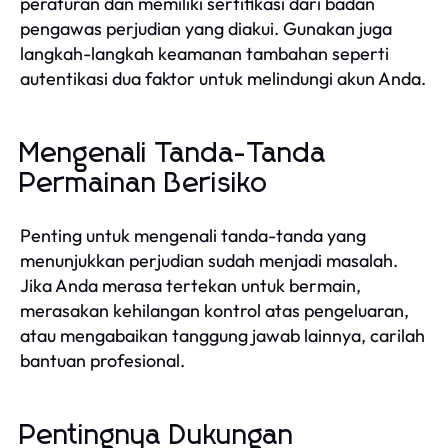
peraturan dan memiliki sertifikasi dari badan
pengawas perjudian yang diakui. Gunakan juga
langkah-langkah keamanan tambahan seperti
autentikasi dua faktor untuk melindungi akun Anda.
Mengenali Tanda-Tanda
Permainan Berisiko
Penting untuk mengenali tanda-tanda yang
menunjukkan perjudian sudah menjadi masalah.
Jika Anda merasa tertekan untuk bermain,
merasakan kehilangan kontrol atas pengeluaran,
atau mengabaikan tanggung jawab lainnya, carilah
bantuan profesional.
Pentingnya Dukungan