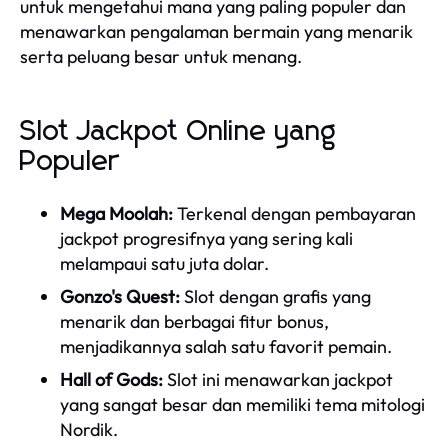
untuk mengetahui mana yang paling populer dan
menawarkan pengalaman bermain yang menarik
serta peluang besar untuk menang.
Slot Jackpot Online yang
Populer
Mega Moolah:
Terkenal dengan pembayaran
jackpot progresifnya yang sering kali
melampaui satu juta dolar.
Gonzo's Quest:
Slot dengan grafis yang
menarik dan berbagai fitur bonus,
menjadikannya salah satu favorit pemain.
Hall of Gods:
Slot ini menawarkan jackpot
yang sangat besar dan memiliki tema mitologi
Nordik.