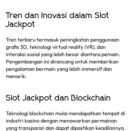
Tren dan Inovasi dalam Slot
Jackpot
Tren terbaru termasuk peningkatan penggunaan
grafis 3D, teknologi virtual reality (VR), dan
interaksi sosial yang lebih besar diantara pemain.
Pengembangan ini dirancang untuk memberikan
pengalaman bermain yang lebih immersif dan
menarik.
Slot Jackpot dan Blockchain
Teknologi blockchain mulai mendapatkan tempat di
industri kasino dengan menawarkan permainan
yang transparan dan dapat dipastikan keadilannya.