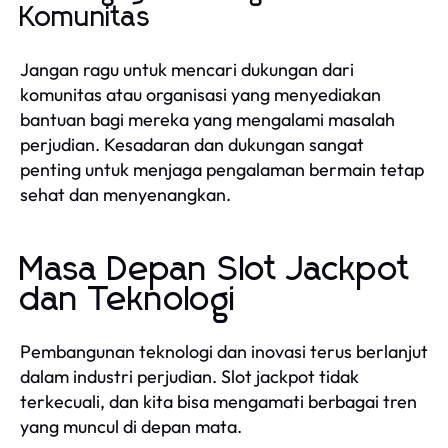
Komunitas
Jangan ragu untuk mencari dukungan dari
komunitas atau organisasi yang menyediakan
bantuan bagi mereka yang mengalami masalah
perjudian. Kesadaran dan dukungan sangat
penting untuk menjaga pengalaman bermain tetap
sehat dan menyenangkan.
Masa Depan Slot Jackpot
dan Teknologi
Pembangunan teknologi dan inovasi terus berlanjut
dalam industri perjudian. Slot jackpot tidak
terkecuali, dan kita bisa mengamati berbagai tren
yang muncul di depan mata.