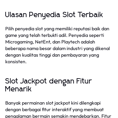
Ulasan Penyedia Slot Terbaik
Pilih penyedia slot yang memiliki reputasi baik dan
game yang telah terbukti adil. Penyedia seperti
Microgaming, NetEnt, dan Playtech adalah
beberapa nama besar dalam industri yang dikenal
dengan kualitas tinggi dan pembayaran yang
konsisten.
Slot Jackpot dengan Fitur
Menarik
Banyak permainan slot jackpot kini dilengkapi
dengan berbagai fitur interaktif yang membuat
pengalaman bermain semakin mendebarkan. Fitur