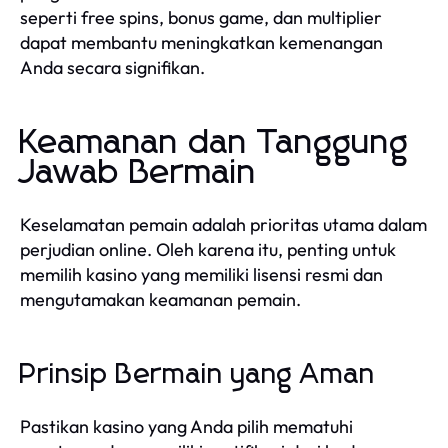
seperti free spins, bonus game, dan multiplier
dapat membantu meningkatkan kemenangan
Anda secara signifikan.
Keamanan dan Tanggung
Jawab Bermain
Keselamatan pemain adalah prioritas utama dalam
perjudian online. Oleh karena itu, penting untuk
memilih kasino yang memiliki lisensi resmi dan
mengutamakan keamanan pemain.
Prinsip Bermain yang Aman
Pastikan kasino yang Anda pilih mematuhi