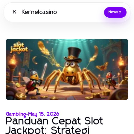
Kernelcasino
K
News
Gambling
-
May 15, 2026
Panduan Cepat Slot
Jackpot: Strategi