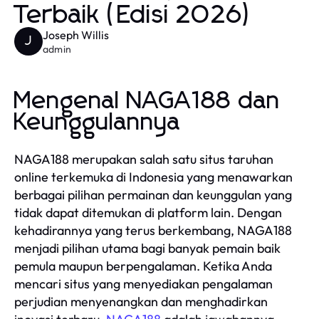
Terbaik (Edisi 2026)
Joseph Willis
J
admin
Mengenal NAGA188 dan
Keunggulannya
NAGA188 merupakan salah satu situs taruhan
online terkemuka di Indonesia yang menawarkan
berbagai pilihan permainan dan keunggulan yang
tidak dapat ditemukan di platform lain. Dengan
kehadirannya yang terus berkembang, NAGA188
menjadi pilihan utama bagi banyak pemain baik
pemula maupun berpengalaman. Ketika Anda
mencari situs yang menyediakan pengalaman
perjudian menyenangkan dan menghadirkan