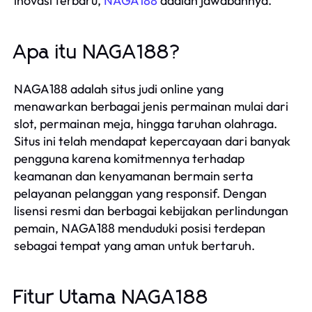
inovasi terbaru,
NAGA188
adalah jawabannya.
Apa itu NAGA188?
NAGA188 adalah situs judi online yang
menawarkan berbagai jenis permainan mulai dari
slot, permainan meja, hingga taruhan olahraga.
Situs ini telah mendapat kepercayaan dari banyak
pengguna karena komitmennya terhadap
keamanan dan kenyamanan bermain serta
pelayanan pelanggan yang responsif. Dengan
lisensi resmi dan berbagai kebijakan perlindungan
pemain, NAGA188 menduduki posisi terdepan
sebagai tempat yang aman untuk bertaruh.
Fitur Utama NAGA188