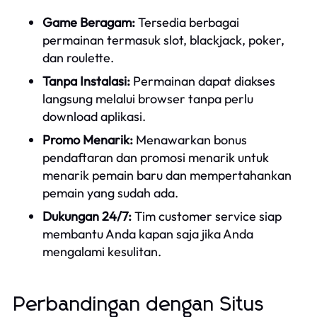
Game Beragam:
Tersedia berbagai
permainan termasuk slot, blackjack, poker,
dan roulette.
Tanpa Instalasi:
Permainan dapat diakses
langsung melalui browser tanpa perlu
download aplikasi.
Promo Menarik:
Menawarkan bonus
pendaftaran dan promosi menarik untuk
menarik pemain baru dan mempertahankan
pemain yang sudah ada.
Dukungan 24/7:
Tim customer service siap
membantu Anda kapan saja jika Anda
mengalami kesulitan.
Perbandingan dengan Situs