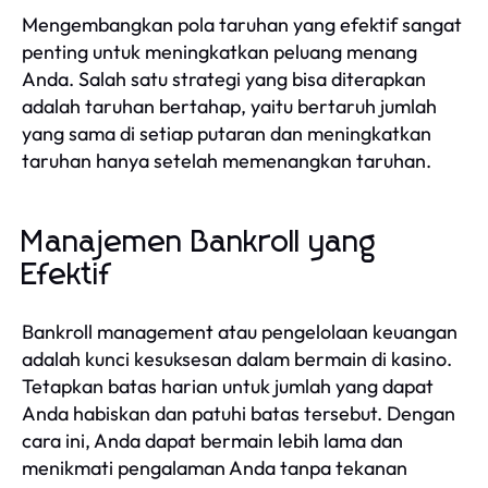
Mengembangkan pola taruhan yang efektif sangat
penting untuk meningkatkan peluang menang
Anda. Salah satu strategi yang bisa diterapkan
adalah taruhan bertahap, yaitu bertaruh jumlah
yang sama di setiap putaran dan meningkatkan
taruhan hanya setelah memenangkan taruhan.
Manajemen Bankroll yang
Efektif
Bankroll management atau pengelolaan keuangan
adalah kunci kesuksesan dalam bermain di kasino.
Tetapkan batas harian untuk jumlah yang dapat
Anda habiskan dan patuhi batas tersebut. Dengan
cara ini, Anda dapat bermain lebih lama dan
menikmati pengalaman Anda tanpa tekanan