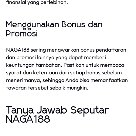
finansial yang berlebihan.
Menggunakan Bonus dan
Promosi
NAGA188 sering menawarkan bonus pendaftaran
dan promosi lainnya yang dapat memberi
keuntungan tambahan. Pastikan untuk membaca
syarat dan ketentuan dari setiap bonus sebelum
menerimanya, sehingga Anda bisa memanfaatkan
tawaran tersebut sebaik mungkin.
Tanya Jawab Seputar
NAGA188