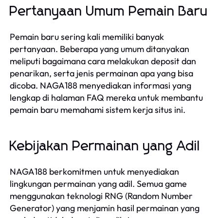
Pertanyaan Umum Pemain Baru
Pemain baru sering kali memiliki banyak
pertanyaan. Beberapa yang umum ditanyakan
meliputi bagaimana cara melakukan deposit dan
penarikan, serta jenis permainan apa yang bisa
dicoba. NAGA188 menyediakan informasi yang
lengkap di halaman FAQ mereka untuk membantu
pemain baru memahami sistem kerja situs ini.
Kebijakan Permainan yang Adil
NAGA188 berkomitmen untuk menyediakan
lingkungan permainan yang adil. Semua game
menggunakan teknologi RNG (Random Number
Generator) yang menjamin hasil permainan yang