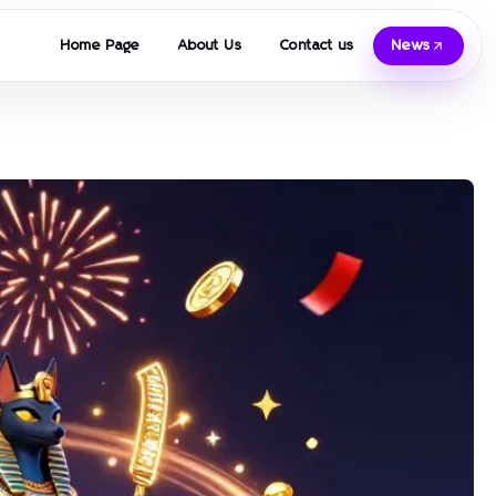
Home Page
About Us
Contact us
News