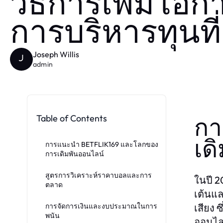
วิธีการเพิ่มโอกา
การบริหารทุนที
Joseph Willis
J
admin
Table of Contents
กา
เด
การแนะนำ BETFLIK169 และโลกของ
การเดิมพันออนไลน์
สูตรการวิเคราะห์ราคาบอลและการ
ในปี 2
ตลาด
เต้นแ
การจัดการเงินและงบประมาณในการ
เสียง 
พนัน
ออนไลน