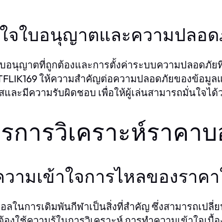
้าใจใบอนุญาตและความปลอด
บอนุญาตที่ถูกต้องและการตั้งค่าระบบความปลอดภัยที่ม
ETFLIK169 ให้ความสำคัญต่อความปลอดภัยของข้อมูลและ
สและมีความรับผิดชอบ เพื่อให้ผู้เล่นสามารถมั่นใจได้
ตรการวิเคราะห์ราค
วามเข้าใจการไหลของราคาใ
ลในการเดิมพันกีฬาเป็นสิ่งที่สำคัญ ซึ่งสามารถเปล
่ต้องใช้ความรู้ในการวิเคราะห์ การทำความเข้าใจเบื