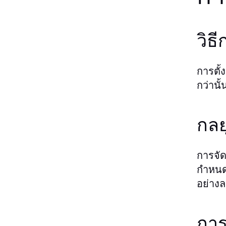
วิธ
การตั้
กว่านั
กลย
การจั
กำหนด
อย่างล
การ