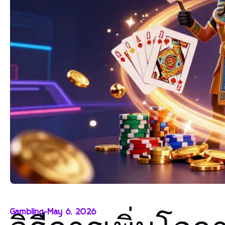
Gambling
-
May 6, 2026