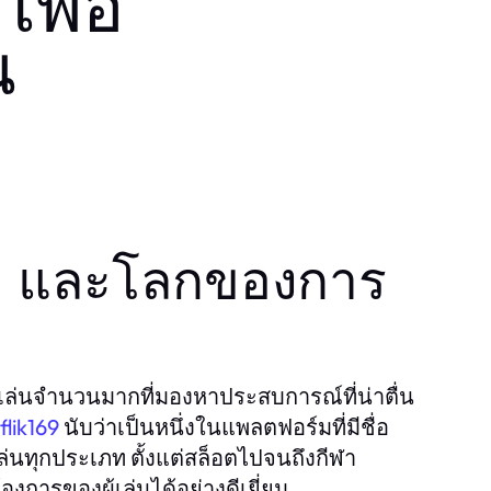
เพื่อ
น
9 และโลกของการ
้เล่นจำนวนมากที่มองหาประสบการณ์ที่น่าตื่น
flik169
นับว่าเป็นหนึ่งในแพลตฟอร์มที่มีชื่อ
ล่นทุกประเภท ตั้งแต่สล็อตไปจนถึงกีฬา
การของผู้เล่นได้อย่างดีเยี่ยม