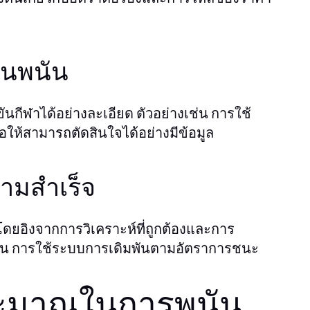
ียนพนัน
ขันกีฬาได้อย่างละเอียด ตัวอย่างเช่น การใช้
่อให้สามารถตัดสินใจได้อย่างมีข้อมูล
ามสำเร็จ
ดยอิงจากการวิเคราะห์ที่ถูกต้องและการ
 เช่น การใช้ระบบการเดิมพันตามอัตราการชนะ
ระมาณในการพนัน