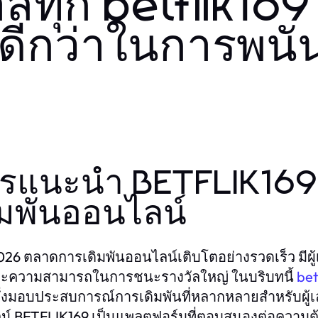
สทุก betflik169 
่ดีกว่าในการพนั
รแนะนำ BETFLIK16
ิมพันออนไลน์
026 ตลาดการเดิมพันออนไลน์เติบโตอย่างรวดเร็ว มีผู
ละความสามารถในการชนะรางวัลใหญ่ ในบริบทนี้
bet
ซึ่งมอบประสบการณ์การเดิมพันที่หลากหลายสำหรับผู้เ
์ BETFLIK169 เป็นแพลตฟอร์มที่ตอบสนองต่อความต้อง