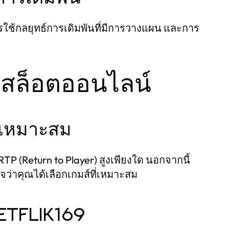
ใช้กลยุทธ์การเดิมพันที่มีการวางแผน และการ
์สล็อตออนไลน์
ี่เหมาะสม
P (Return to Player) สูงเพียงใด นอกจากนี้
จว่าคุณได้เลือกเกมส์ที่เหมาะสม
BETFLIK169