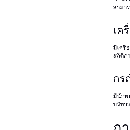
สามารถ
เคร
มีเครื
สถิติก
กรณ
มีนักพ
บริหาร
กา