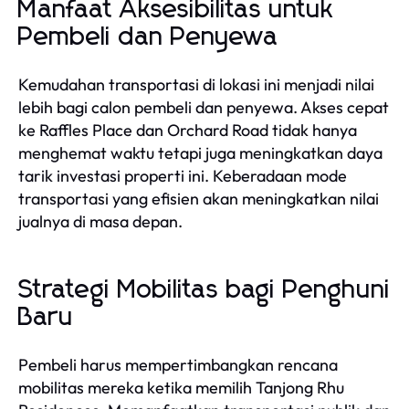
Manfaat Aksesibilitas untuk
Pembeli dan Penyewa
Kemudahan transportasi di lokasi ini menjadi nilai
lebih bagi calon pembeli dan penyewa. Akses cepat
ke Raffles Place dan Orchard Road tidak hanya
menghemat waktu tetapi juga meningkatkan daya
tarik investasi properti ini. Keberadaan mode
transportasi yang efisien akan meningkatkan nilai
jualnya di masa depan.
Strategi Mobilitas bagi Penghuni
Baru
Pembeli harus mempertimbangkan rencana
mobilitas mereka ketika memilih Tanjong Rhu