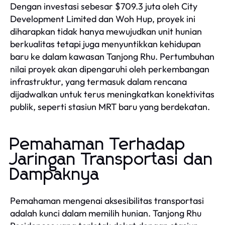
Dengan investasi sebesar $709.3 juta oleh City
Development Limited dan Woh Hup, proyek ini
diharapkan tidak hanya mewujudkan unit hunian
berkualitas tetapi juga menyuntikkan kehidupan
baru ke dalam kawasan Tanjong Rhu. Pertumbuhan
nilai proyek akan dipengaruhi oleh perkembangan
infrastruktur, yang termasuk dalam rencana
dijadwalkan untuk terus meningkatkan konektivitas
publik, seperti stasiun MRT baru yang berdekatan.
Pemahaman Terhadap
Jaringan Transportasi dan
Dampaknya
Pemahaman mengenai aksesibilitas transportasi
adalah kunci dalam memilih hunian. Tanjong Rhu