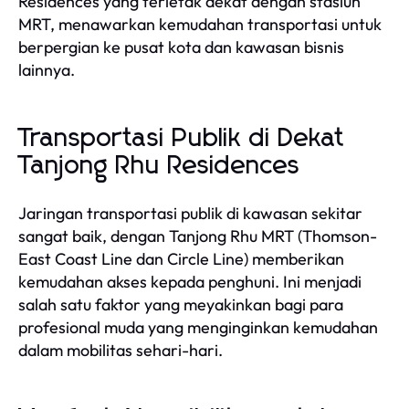
Residences yang terletak dekat dengan stasiun
MRT, menawarkan kemudahan transportasi untuk
berpergian ke pusat kota dan kawasan bisnis
lainnya.
Transportasi Publik di Dekat
Tanjong Rhu Residences
Jaringan transportasi publik di kawasan sekitar
sangat baik, dengan Tanjong Rhu MRT (Thomson-
East Coast Line dan Circle Line) memberikan
kemudahan akses kepada penghuni. Ini menjadi
salah satu faktor yang meyakinkan bagi para
profesional muda yang menginginkan kemudahan
dalam mobilitas sehari-hari.