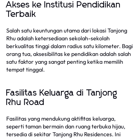
Akses ke Institusi Pendidikan
Terbaik
Salah satu keuntungan utama dari lokasi Tanjong
Rhu adalah ketersediaan sekolah-sekolah
berkualitas tinggi dalam radius satu kilometer. Bagi
orang tua, aksesibilitas ke pendidikan adalah salah
satu faktor yang sangat penting ketika memilih
tempat tinggal.
Fasilitas Keluarga di Tanjong
Rhu Road
Fasilitas yang mendukung aktifitas keluarga,
seperti taman bermain dan ruang terbuka hijau,
tersedia di sekitar Tanjong Rhu Residences. Ini