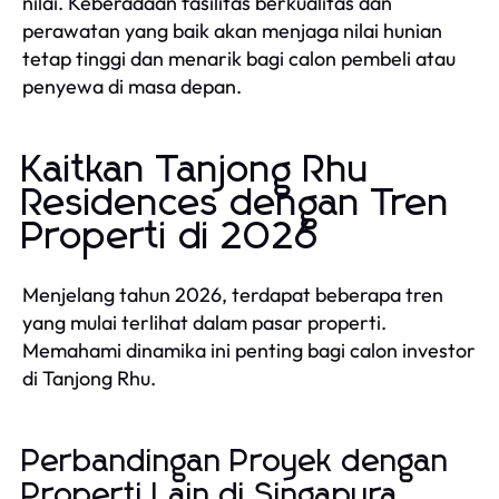
nilai. Keberadaan fasilitas berkualitas dan
perawatan yang baik akan menjaga nilai hunian
tetap tinggi dan menarik bagi calon pembeli atau
penyewa di masa depan.
Kaitkan Tanjong Rhu
Residences dengan Tren
Properti di 2026
Menjelang tahun 2026, terdapat beberapa tren
yang mulai terlihat dalam pasar properti.
Memahami dinamika ini penting bagi calon investor
di Tanjong Rhu.
Perbandingan Proyek dengan
Properti Lain di Singapura