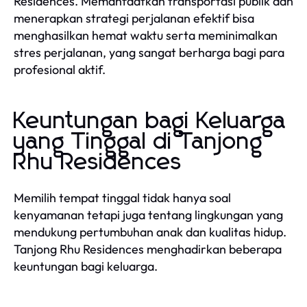
Residences. Memanfaatkan transportasi publik dan
menerapkan strategi perjalanan efektif bisa
menghasilkan hemat waktu serta meminimalkan
stres perjalanan, yang sangat berharga bagi para
profesional aktif.
Keuntungan bagi Keluarga
yang Tinggal di Tanjong
Rhu Residences
Memilih tempat tinggal tidak hanya soal
kenyamanan tetapi juga tentang lingkungan yang
mendukung pertumbuhan anak dan kualitas hidup.
Tanjong Rhu Residences menghadirkan beberapa
keuntungan bagi keluarga.