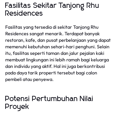
Fasilitas Sekitar Tanjong Rhu
Residences
Fasilitas yang tersedia di sekitar Tanjong Rhu
Residences sangat menarik. Terdapat banyak
restoran, kafe, dan pusat perbelanjaan yang dapat
memenuhi kebutuhan sehari-hari penghuni. Selain
itu, fasilitas seperti taman dan jalur pejalan kaki
membuat lingkungan ini lebih ramah bagi keluarga
dan individu yang aktif. Hal ini juga berkontribusi
pada daya tarik properti tersebut bagi calon
pembeli atau penyewa.
Potensi Pertumbuhan Nilai
Proyek