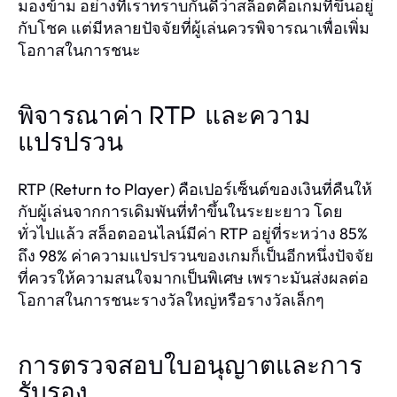
มองข้าม อย่างที่เราทราบกันดีว่าสล็อตคือเกมที่ขึ้นอยู่
กับโชค แต่มีหลายปัจจัยที่ผู้เล่นควรพิจารณาเพื่อเพิ่ม
โอกาสในการชนะ
พิจารณาค่า RTP และความ
แปรปรวน
RTP (Return to Player) คือเปอร์เซ็นต์ของเงินที่คืนให้
กับผู้เล่นจากการเดิมพันที่ทำขึ้นในระยะยาว โดย
ทั่วไปแล้ว สล็อตออนไลน์มีค่า RTP อยู่ที่ระหว่าง 85%
ถึง 98% ค่าความแปรปรวนของเกมก็เป็นอีกหนึ่งปัจจัย
ที่ควรให้ความสนใจมากเป็นพิเศษ เพราะมันส่งผลต่อ
โอกาสในการชนะรางวัลใหญ่หรือรางวัลเล็กๆ
การตรวจสอบใบอนุญาตและการ
รับรอง