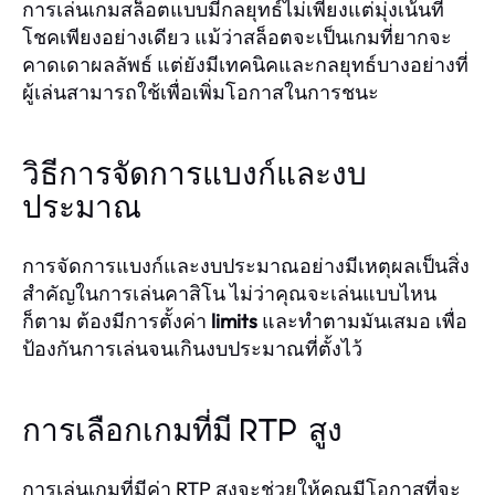
การเล่นเกมสล็อตแบบมีกลยุทธ์ไม่เพียงแต่มุ่งเน้นที่
โชคเพียงอย่างเดียว แม้ว่าสล็อตจะเป็นเกมที่ยากจะ
คาดเดาผลลัพธ์ แต่ยังมีเทคนิคและกลยุทธ์บางอย่างที่
ผู้เล่นสามารถใช้เพื่อเพิ่มโอกาสในการชนะ
วิธีการจัดการแบงก์และงบ
ประมาณ
การจัดการแบงก์และงบประมาณอย่างมีเหตุผลเป็นสิ่ง
สำคัญในการเล่นคาสิโน ไม่ว่าคุณจะเล่นแบบไหน
ก็ตาม ต้องมีการตั้งค่า
limits
และทำตามมันเสมอ เพื่อ
ป้องกันการเล่นจนเกินงบประมาณที่ตั้งไว้
การเลือกเกมที่มี RTP สูง
การเล่นเกมที่มีค่า RTP สูงจะช่วยให้คุณมีโอกาสที่จะ