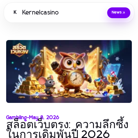
Kernelcasino
K
News
Gambling
-
May 8, 2026
สล็อตเว็บตรง: ความลึกซึ้ง
ในการเดิมพันปี 2026