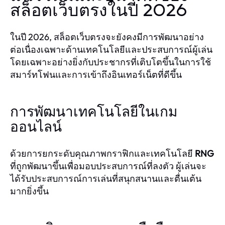
สล็อตเว็บตรงในปี 2026
ในปี 2026, สล็อตเว็บตรงจะยังคงมีการพัฒนาอย่าง
ต่อเนื่องเฉพาะด้านเทคโนโลยีและประสบการณ์ผู้เล่น
โดยเฉพาะอย่างยิ่งกับประชากรที่เติบโตขึ้นในการใช้
สมาร์ทโฟนและการเข้าถึงอินเทอร์เน็ตที่ดีขึ้น
การพัฒนาเทคโนโลยีในเกม
ออนไลน์
ด้วยการยกระดับคุณภาพกราฟิกและเทคโนโลยี
RNG
ที่ถูกพัฒนาขึ้นเพื่อมอบประสบการณ์ที่ลงตัว ผู้เล่นจะ
ได้รับประสบการณ์การเล่นที่สนุกสนานและตื่นเต้น
มากยิ่งขึ้น