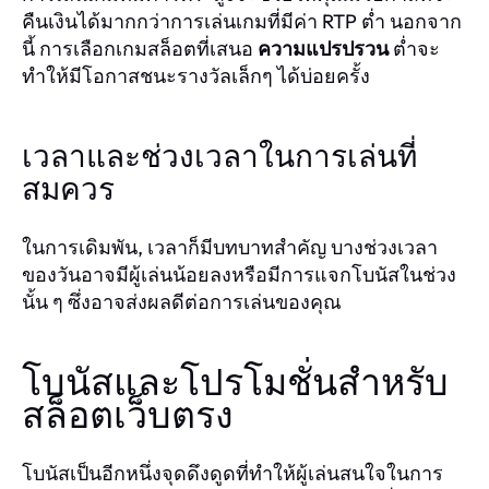
คืนเงินได้มากกว่าการเล่นเกมที่มีค่า RTP ต่ำ นอกจาก
นี้ การเลือกเกมสล็อตที่เสนอ
ความแปรปรวน
ต่ำจะ
ทำให้มีโอกาสชนะรางวัลเล็กๆ ได้บ่อยครั้ง
เวลาและช่วงเวลาในการเล่นที่
สมควร
ในการเดิมพัน, เวลาก็มีบทบาทสำคัญ บางช่วงเวลา
ของวันอาจมีผู้เล่นน้อยลงหรือมีการแจกโบนัสในช่วง
นั้น ๆ ซึ่งอาจส่งผลดีต่อการเล่นของคุณ
โบนัสและโปรโมชั่นสำหรับ
สล็อตเว็บตรง
โบนัสเป็นอีกหนึ่งจุดดึงดูดที่ทำให้ผู้เล่นสนใจในการ