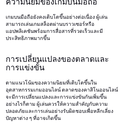
ความนิยมของเกมบนมือถือ
เกมบนมือถือยังคงเติบโตขึ้นอย่างต่อเนื่อง ผู้เล่น
สามารถเล่นเกมสล็อตผ่านบราวเซอร์หรือ
แอปพลิเคชันพร้อมการสื่อสารที่รวดเร็วและมี
ประสิทธิภาพมากขึ้น
การเปลี่ยนแปลงของตลาดและ
การแข่งขั้น
ตามแนวโน้มของความนิยมที่เติบโตขึ้นใน
อุตสาหกรรมเกมออนไลน์ ตลาดของคาสิโนออนไลน์
จะมีการเปลี่ยนแปลงและการแข่งขันกันเพิ่มขึ้น
อย่างไรก็ตาม ผู้เล่นควรให้ความสำคัญกับความ
ปลอดภัยและการเล่นอย่างรับผิดชอบเพื่อหลีกเลี่ยง
ปัญหาต่าง ๆ ที่อาจเกิดขึ้น